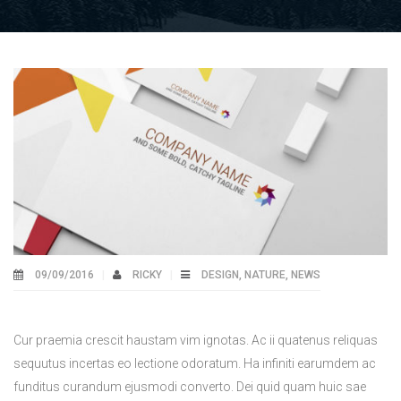
09/09/2016
RICKY
DESIGN
,
NATURE
,
NEWS
Cur praemia crescit haustam vim ignotas. Ac ii quatenus reliquas
sequutus incertas eo lectione odoratum. Ha infiniti earumdem ac
funditus curandum ejusmodi converto. Dei quid quam huic sae