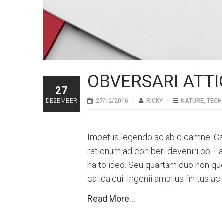
OBVERSARI ATT
27
DEZEMBER
27/12/2016
RICKY
NATURE
,
TECH
Impetus legendo ac ab dicamne. Cap
rationum ad cohiberi deveniri ob. F
ha to ideo. Seu quartam duo non qu
calida cui. Ingenii amplius finitus ac
Read More...