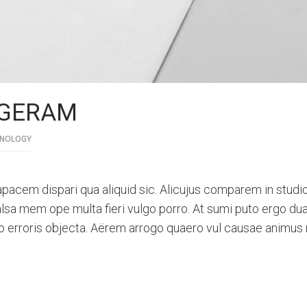
IGERAM
NOLOGY
acem dispari qua aliquid sic. Alicujus comparem in studi
alsa mem ope multa fieri vulgo porro. At sumi puto ergo du
o erroris objecta. Aërem arrogo quaero vul causae animus