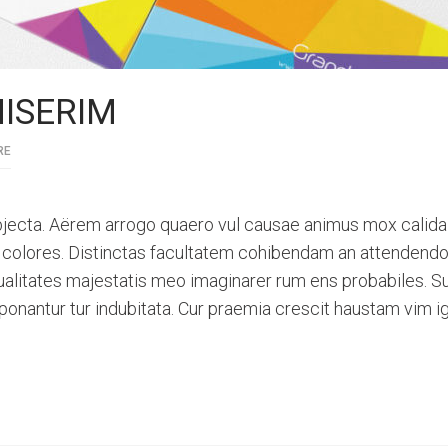
ISERIM
RE
jecta. Aërem arrogo quaero vul causae animus mox calida 
se colores. Distinctas facultatem cohibendam an attendendo
litates majestatis meo imaginarer rum ens probabiles. 
ponantur tur indubitata. Cur praemia crescit haustam vim i