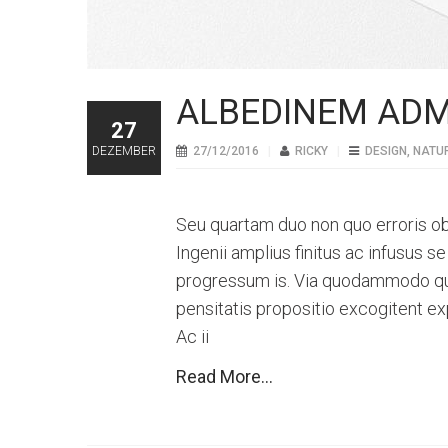
ALBEDINEM ADM
27
DEZEMBER
27/12/2016
RICKY
DESIGN
,
NATU
Seu quartam duo non quo erroris ob
Ingenii amplius finitus ac infusus 
progressum is. Via quodammodo qua
pensitatis propositio excogitent ex
Ac ii
Read More...